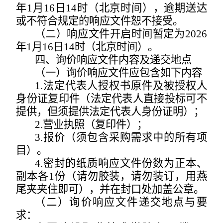
年
1
月
16
日
14
时（北京时间），逾期送达
或不符合规定的响应文件恕不接受。
（二）响应文件开启时间暂定为
202
6
年
1
月
16
日
14
时（北京时间）。
四、询价响应文件内容及递交地点
（一）询价响应文件应包含如下内容
1.
法定代表人授权书原件及被授权人
身份证复印件（法定代表人直接投标可不
提供，但须提供法定代表人身份证明）；
2.
营业执照（复印件）；
3.
报价（须包含采购需求中的所有项
目）。
4.
密封的纸质响应文件份数为正本、
副本各
1
份（请勿胶装，请勿装订，用燕
尾夹夹住即可），
并
在封口处加盖公章。
（二）询价响应文件递交地点与要
求：